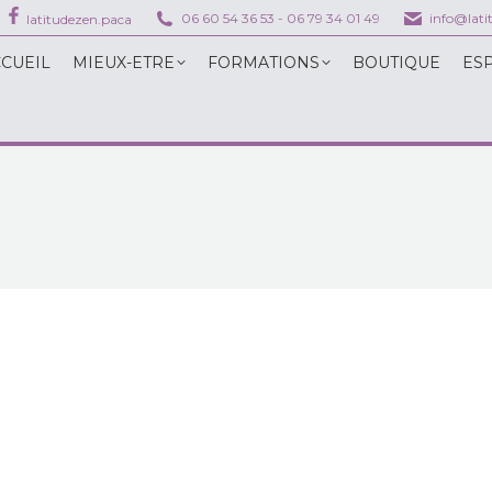
06 60 54 36 53
-
06 79 34 01 49
info@lat
latitudezen.paca
EIL
MIEUX-ETRE
FORMATIONS
BOUTIQUE
ESPAC
CUEIL
MIEUX-ETRE
FORMATIONS
BOUTIQUE
ES