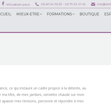
06 60 54 36 53
-
06 79 34 01 49
info@lat
latitudezen.paca
EIL
MIEUX-ETRE
FORMATIONS
BOUTIQUE
ESPAC
CUEIL
MIEUX-ETRE
FORMATIONS
BOUTIQUE
ES
lance, ce qui instaure un cadre propice à la détente, au
 de ma tête, de mes jambes, serviette chaude sur mon
r et apaiser mes tensions, percevoir et répondre à mes